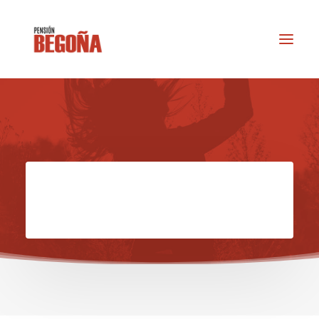
RESERVAS
info@actioturis.com